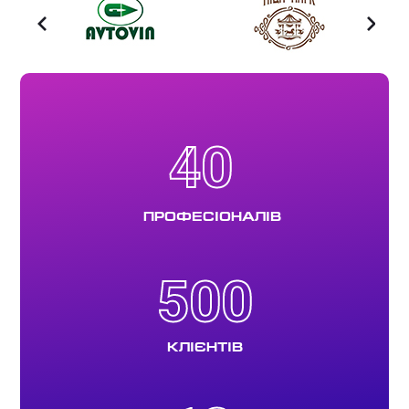
40
40
ПРОФЕСІОНАЛІВ
500
500
КЛІЄНТІВ