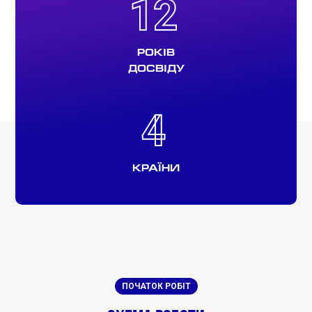
12
12
РОКІВ
ДОСВІДУ
4
4
КРАЇНИ
ПОЧАТОК РОБІТ