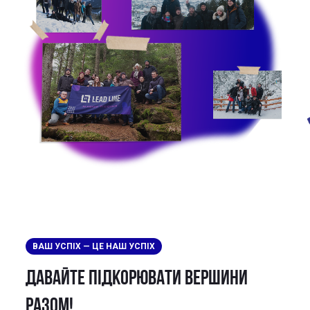
ВАШ УСПІХ — ЦЕ НАШ УСПІХ
Давайте підкорювати вершини
разом!